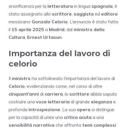
onorificenza per la
letteratura
in lingua
spagnola
, è
stato assegnato allo
scrittore
,
saggista
ed
editore
messicano
Gonzalo Celorio
. L’annuncio è stato fatto
il
15 aprile 2025
a
Madrid
, dal
ministro della
Cultura
,
Ernest Urtasun
.
Importanza del lavoro di
celorio
Il
ministro
ha sottolineato l’importanza del lavoro di
Celorio
, evidenziando come, nel corso di oltre
cinquant’anni
di
carriera
, lo
scrittore
abbia saputo
costruire una
voce letteraria
di grande
eleganza
e
profonda
introspezione
. La sua
opera
si distingue
per la capacità di unire una
critica acuta
a una
sensibilità narrativa
che affronta
temi complessi