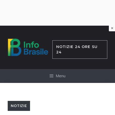
×
Vai
al
contenuto
NOTIZIE 24 ORE SU
24
Menu
NOTIZIE