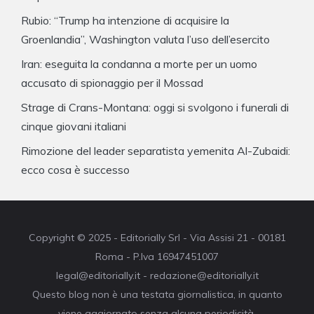
Rubio: “Trump ha intenzione di acquisire la
Groenlandia”, Washington valuta l’uso dell’esercito
Iran: eseguita la condanna a morte per un uomo
accusato di spionaggio per il Mossad
Strage di Crans-Montana: oggi si svolgono i funerali di
cinque giovani italiani
Rimozione del leader separatista yemenita Al-Zubaidi:
ecco cosa è successo
Copyright © 2025 - Editorially Srl - Via Assisi 21 - 00181
Roma - P.Iva 16947451007
legal@editorially.it - redazione@editorially.it
Questo blog non è una testata giornalistica, in quanto
viene aggiornato senza alcuna periodicità.