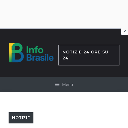
×
Vai
al
contenuto
NOTIZIE 24 ORE SU
24
Menu
NOTIZIE