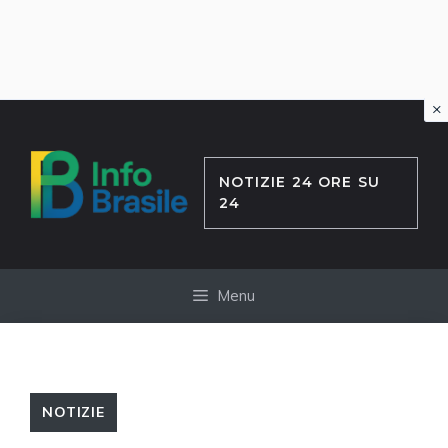
×
Vai
al
contenuto
NOTIZIE 24 ORE SU
24
Menu
NOTIZIE