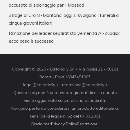
accusato di spionaggio per il Mossad
Strage di Crans-Montana: oggi si svolgono i funerali di
cinque giovani italiani
Rimozione del leader separatista yemenita Al-Zubaidi:
ecco cosa è successo
Copyright © 2025 - Editorially Srl - Via Assisi 21 - 00181
Roma - P.Iva 16947451007
legal@editorially.it - redazione@editorially.it
Questo blog non è una testata giornalistica, in quanto
viene aggiornato senza alcuna periodicità.
Non può pertanto considerarsi un prodotto editoriale ai
sensi della legge n. 62 del 07.03.2001
Disclaimer
Privacy Policy
Redazione