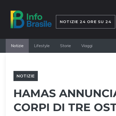
Vai
al
contenuto
NOTIZIE 24 ORE SU 24
Notizie
Lifestyle
Storie
Viaggi
NOTIZIE
HAMAS ANNUNCIA
CORPI DI TRE OS