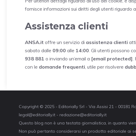
Per ulteriori dettagli riguardo all’uso dei cookie, è dis
fornisce informazioni sui diritti degli utenti riguardo a
Assistenza clienti
ANSA.it
offre un servizio di
assistenza clienti
atti
sabato dalle
09:00
alle
14:00
. Gli utenti possono c
938 881
o inviando un’email a
[email protected]
.
con le
domande frequenti
, utile per risolvere
dubb
Copyright © 2025 - Editorially Srl - Via Assisi 21 - 00181
legal@editorially.it - redazione@editorially.it
Questo blog non è una testata giornalistica, in quanto vie
Non può pertanto considerarsi un prodotto editoriale ai se