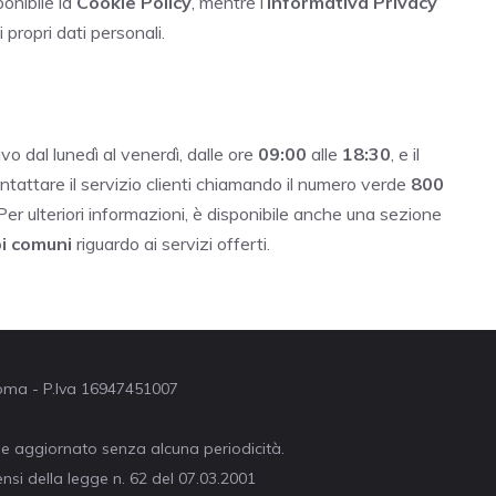
ponibile la
Cookie Policy
, mentre l’
Informativa Privacy
i propri dati personali.
vo dal lunedì al venerdì, dalle ore
09:00
alle
18:30
, e il
ontattare il servizio clienti chiamando il numero verde
800
 Per ulteriori informazioni, è disponibile anche una sezione
i comuni
riguardo ai servizi offerti.
 Roma - P.Iva 16947451007
ne aggiornato senza alcuna periodicità.
nsi della legge n. 62 del 07.03.2001