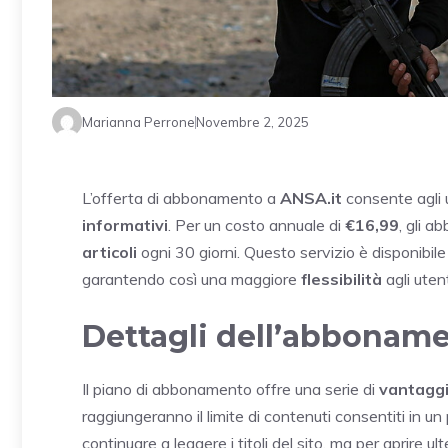
Marianna Perrone
Novembre 2, 2025
L’offerta di abbonamento a
ANSA.it
consente agli 
informativi
. Per un costo annuale di
€16,99
, gli a
articoli
ogni 30 giorni. Questo servizio è disponibile
garantendo così una maggiore
flessibilità
agli utent
Dettagli dell’abbonam
Il piano di abbonamento offre una serie di
vantagg
raggiungeranno il limite di contenuti consentiti in u
continuare a leggere i titoli del sito, ma per aprire ult