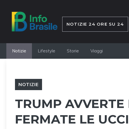
Vai
al
contenuto
NOTIZIE 24 ORE SU 24
Notizie
Lifestyle
Storie
Viaggi
NOTIZIE
TRUMP AVVERTE L
FERMATE LE UCCIS