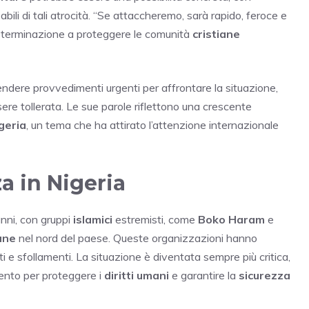
bili di tali atrocità. “Se attaccheremo, sarà rapido, feroce e
eterminazione a proteggere le comunità
cristiane
ndere provvedimenti urgenti per affrontare la situazione,
re tollerata. Le sue parole riflettono una crescente
geria
, un tema che ha attirato l’attenzione internazionale
za in Nigeria
anni, con gruppi
islamici
estremisti, come
Boko Haram
e
ane
nel nord del paese. Queste organizzazioni hanno
ti e sfollamenti. La situazione è diventata sempre più critica,
vento per proteggere i
diritti umani
e garantire la
sicurezza