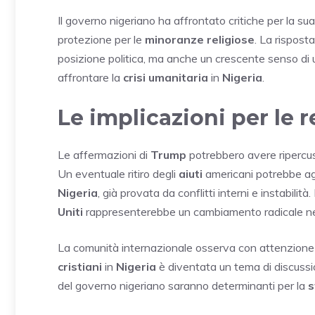
Il governo nigeriano ha affrontato critiche per la su
protezione per le
minoranze religiose
. La rispost
posizione politica, ma anche un crescente senso di u
affrontare la
crisi umanitaria
in
Nigeria
.
Le implicazioni per le r
Le affermazioni di
Trump
potrebbero avere ripercuss
Un eventuale ritiro degli
aiuti
americani potrebbe ag
Nigeria
, già provata da conflitti interni e instabilità
Uniti
rappresenterebbe un cambiamento radicale n
La comunità internazionale osserva con attenzione gl
cristiani
in
Nigeria
è diventata un tema di discussio
del governo nigeriano saranno determinanti per la
s