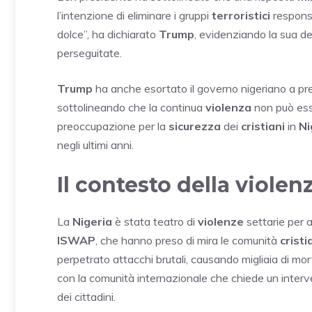
l’intenzione di eliminare i gruppi
terroristici
responsa
dolce”, ha dichiarato
Trump
, evidenziando la sua d
perseguitate.
Trump
ha anche esortato il governo nigeriano a pre
sottolineando che la continua
violenza
non può esse
preoccupazione per la
sicurezza
dei
cristiani
in
Ni
negli ultimi anni.
Il contesto della violen
La
Nigeria
è stata teatro di
violenze
settarie per 
ISWAP
, che hanno preso di mira le comunità
cristi
perpetrato attacchi brutali, causando migliaia di mor
con la comunità internazionale che chiede un inter
dei cittadini.