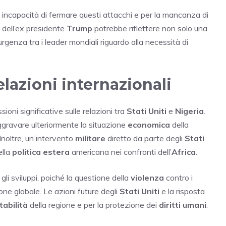
a incapacità di fermare questi attacchi e per la mancanza di
a dell’ex presidente
Trump
potrebbe riflettere non solo una
rgenza tra i leader mondiali riguardo alla necessità di
elazioni internazionali
ioni significative sulle relazioni tra
Stati Uniti
e
Nigeria
.
gravare ulteriormente la situazione
economica
della
. Inoltre, un intervento
militare
diretto da parte degli
Stati
ella
politica estera
americana nei confronti dell’
Africa
.
i sviluppi, poiché la questione della
violenza
contro i
ne globale. Le azioni future degli
Stati Uniti
e la risposta
tabilità
della regione e per la protezione dei
diritti umani
.