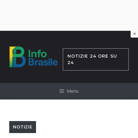
×
Vai
al
contenuto
NOTIZIE 24 ORE SU
24
Menu
NOTIZIE