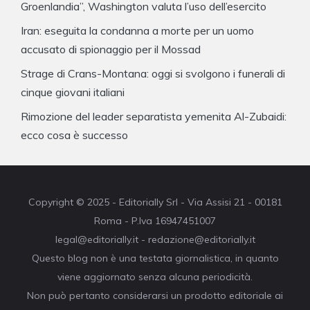
Groenlandia”, Washington valuta l’uso dell’esercito
Iran: eseguita la condanna a morte per un uomo
accusato di spionaggio per il Mossad
Strage di Crans-Montana: oggi si svolgono i funerali di
cinque giovani italiani
Rimozione del leader separatista yemenita Al-Zubaidi:
ecco cosa è successo
Copyright © 2025 - Editorially Srl - Via Assisi 21 - 00181
Roma - P.Iva 16947451007
legal@editorially.it - redazione@editorially.it
Questo blog non è una testata giornalistica, in quanto
viene aggiornato senza alcuna periodicità.
Non può pertanto considerarsi un prodotto editoriale ai