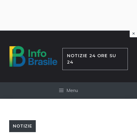
×
Vai
al
contenuto
NOTIZIE 24 ORE SU
24
Menu
NOTIZIE