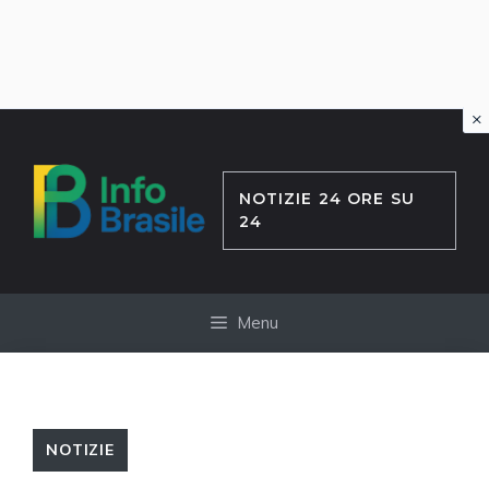
×
Vai
al
contenuto
NOTIZIE 24 ORE SU
24
Menu
NOTIZIE