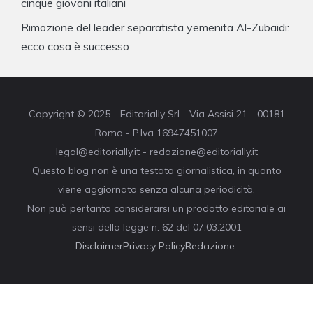
cinque giovani italiani
Rimozione del leader separatista yemenita Al-Zubaidi:
ecco cosa è successo
Copyright © 2025 - Editorially Srl - Via Assisi 21 - 00181
Roma - P.Iva 16947451007
legal@editorially.it - redazione@editorially.it
Questo blog non è una testata giornalistica, in quanto
viene aggiornato senza alcuna periodicità.
Non può pertanto considerarsi un prodotto editoriale ai
sensi della legge n. 62 del 07.03.2001
Disclaimer
Privacy Policy
Redazione