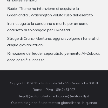
un’ipotesi remota
Rubio: “Trump ha intenzione di acquisire la
Groenlandia”, Washington valuta l’uso dell’esercito
Iran: eseguita la condanna a morte per un uomo
accusato di spionaggio per il Mossad
Strage di Crans-Montana: oggi si svolgono i funerali di
cinque giovani italiani
Rimozione del leader separatista yemenita Al-Zubaidi:
ecco cosa è successo
Copyright © 2025 - Editorially Srl - Via Assisi 21 - 00181
Roma - P.Iva 16947451007
legal@editorially.it - redazione@editorially.it
Questo blog non è una testata giornalistica, in quanto