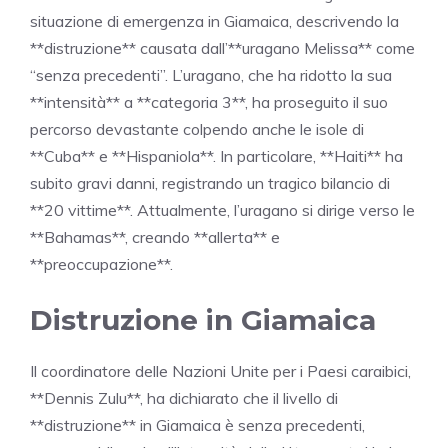
situazione di emergenza in Giamaica, descrivendo la
**distruzione** causata dall’**uragano Melissa** come
“senza precedenti”. L’uragano, che ha ridotto la sua
**intensità** a **categoria 3**, ha proseguito il suo
percorso devastante colpendo anche le isole di
**Cuba** e **Hispaniola**. In particolare, **Haiti** ha
subito gravi danni, registrando un tragico bilancio di
**20 vittime**. Attualmente, l’uragano si dirige verso le
**Bahamas**, creando **allerta** e
**preoccupazione**.
Distruzione in Giamaica
Il coordinatore delle Nazioni Unite per i Paesi caraibici,
**Dennis Zulu**, ha dichiarato che il livello di
**distruzione** in Giamaica è senza precedenti,