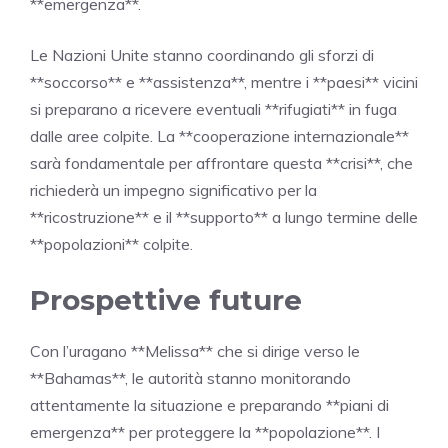
**emergenza**.
Le Nazioni Unite stanno coordinando gli sforzi di
**soccorso** e **assistenza**, mentre i **paesi** vicini
si preparano a ricevere eventuali **rifugiati** in fuga
dalle aree colpite. La **cooperazione internazionale**
sarà fondamentale per affrontare questa **crisi**, che
richiederà un impegno significativo per la
**ricostruzione** e il **supporto** a lungo termine delle
**popolazioni** colpite.
Prospettive future
Con l’uragano **Melissa** che si dirige verso le
**Bahamas**, le autorità stanno monitorando
attentamente la situazione e preparando **piani di
emergenza** per proteggere la **popolazione**. I