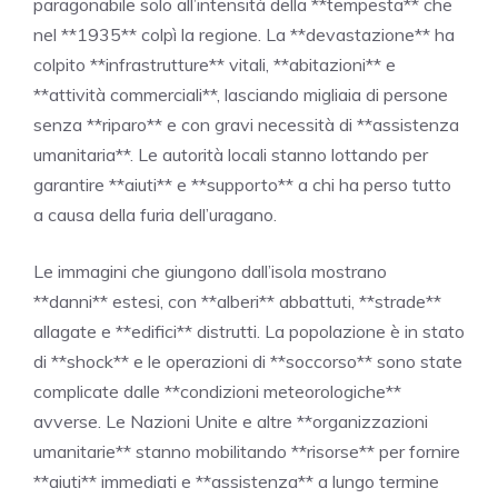
paragonabile solo all’intensità della **tempesta** che
nel **1935** colpì la regione. La **devastazione** ha
colpito **infrastrutture** vitali, **abitazioni** e
**attività commerciali**, lasciando migliaia di persone
senza **riparo** e con gravi necessità di **assistenza
umanitaria**. Le autorità locali stanno lottando per
garantire **aiuti** e **supporto** a chi ha perso tutto
a causa della furia dell’uragano.
Le immagini che giungono dall’isola mostrano
**danni** estesi, con **alberi** abbattuti, **strade**
allagate e **edifici** distrutti. La popolazione è in stato
di **shock** e le operazioni di **soccorso** sono state
complicate dalle **condizioni meteorologiche**
avverse. Le Nazioni Unite e altre **organizzazioni
umanitarie** stanno mobilitando **risorse** per fornire
**aiuti** immediati e **assistenza** a lungo termine