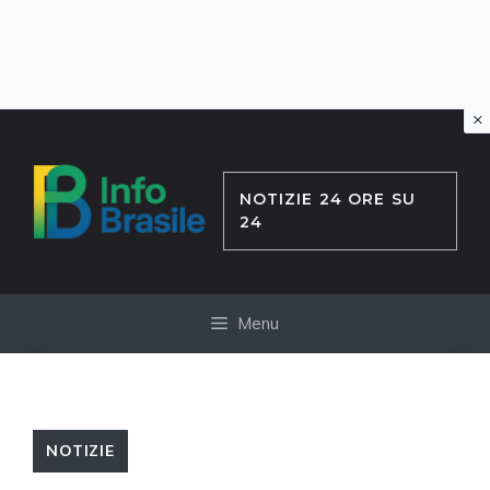
×
Vai
al
contenuto
NOTIZIE 24 ORE SU
24
Menu
NOTIZIE