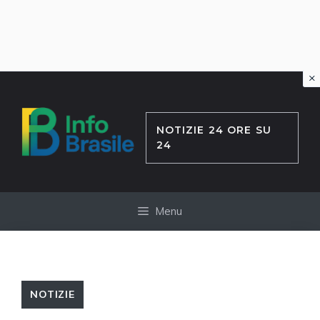
×
Vai
al
contenuto
NOTIZIE 24 ORE SU
24
Menu
NOTIZIE