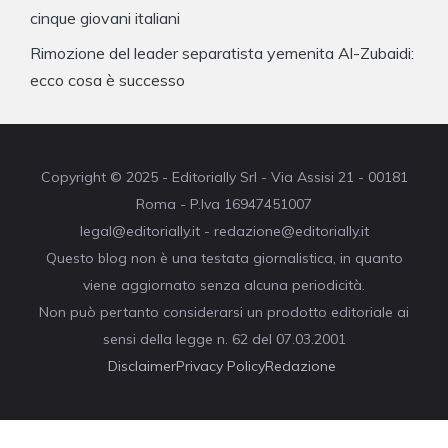
cinque giovani italiani
Rimozione del leader separatista yemenita Al-Zubaidi:
ecco cosa è successo
Copyright © 2025 - Editorially Srl - Via Assisi 21 - 00181
Roma - P.Iva 16947451007
legal@editorially.it - redazione@editorially.it
Questo blog non è una testata giornalistica, in quanto
viene aggiornato senza alcuna periodicità.
Non può pertanto considerarsi un prodotto editoriale ai
sensi della legge n. 62 del 07.03.2001
Disclaimer
Privacy Policy
Redazione