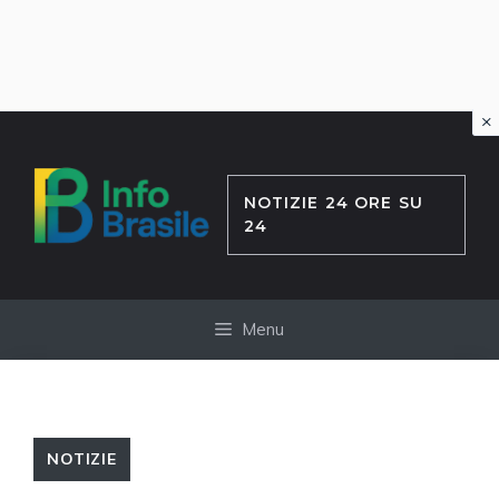
×
Vai
al
contenuto
NOTIZIE 24 ORE SU
24
Menu
NOTIZIE