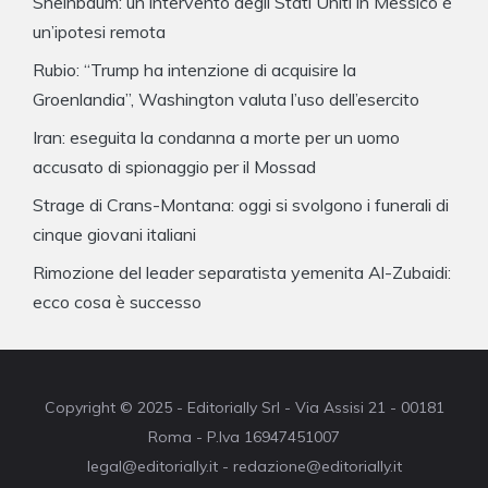
Sheinbaum: un intervento degli Stati Uniti in Messico è
un’ipotesi remota
Rubio: “Trump ha intenzione di acquisire la
Groenlandia”, Washington valuta l’uso dell’esercito
Iran: eseguita la condanna a morte per un uomo
accusato di spionaggio per il Mossad
Strage di Crans-Montana: oggi si svolgono i funerali di
cinque giovani italiani
Rimozione del leader separatista yemenita Al-Zubaidi:
ecco cosa è successo
Copyright © 2025 - Editorially Srl - Via Assisi 21 - 00181
Roma - P.Iva 16947451007
legal@editorially.it - redazione@editorially.it