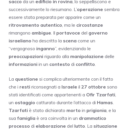
sacco
da un
edificio in rovina
, lo seppelliscono e
successivamente lo riesumano. L’
operazione
sembra
essere stata preparata per apparire come un
ritrovamento autentico
, ma le
circostanze
rimangono
ambigue
. Il
portavoce
del
governo
israeliano
ha descritto la
scena
come un
“vergognoso
inganno
”, evidenziando le
preoccupazioni
riguardo alla
manipolazione
delle
informazioni
in un
contesto
di
conflitto
.
La
questione
si complica ulteriormente con il fatto
che i
resti
riconsegnati a
Israele
il
27 ottobre
sono
stati identificati come appartenenti a
Ofir Tzarfati
,
un
ostaggio
catturato durante l’attacco di
Hamas
.
Tzarfati
è stato dichiarato
morto
in
prigionia
, e la
sua
famiglia
è ora coinvolta in un
drammatico
processo
di
elaborazione
del
lutto
. La
situazione