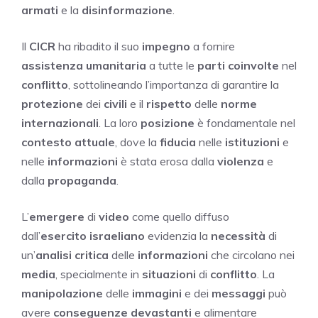
armati
e la
disinformazione
.
Il
CICR
ha ribadito il suo
impegno
a fornire
assistenza umanitaria
a tutte le
parti coinvolte
nel
conflitto
, sottolineando l’importanza di garantire la
protezione
dei
civili
e il
rispetto
delle
norme
internazionali
. La loro
posizione
è fondamentale nel
contesto attuale
, dove la
fiducia
nelle
istituzioni
e
nelle
informazioni
è stata erosa dalla
violenza
e
dalla
propaganda
.
L’
emergere
di
video
come quello diffuso
dall’
esercito israeliano
evidenzia la
necessità
di
un’
analisi critica
delle
informazioni
che circolano nei
media
, specialmente in
situazioni
di
conflitto
. La
manipolazione
delle
immagini
e dei
messaggi
può
avere
conseguenze devastanti
e alimentare