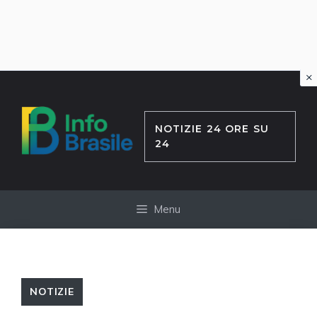
×
Vai
al
contenuto
NOTIZIE 24 ORE SU
24
Menu
NOTIZIE