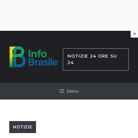
×
Vai
al
contenuto
NOTIZIE 24 ORE SU
24
Menu
NOTIZIE