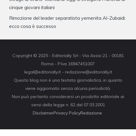
cinque giovani italiani
Rimozione del leader separatista yemenita Al-Zubaidi:
ecco cosa è successo
Copyright © 2025 - Editorially Srl - Via Assisi 21 - 00181
Roma - P.Iva 16947451007
legal@editorially.it - redazione@editorially.it
Questo blog non è una testata giornalistica, in quanto
viene aggiornato senza alcuna periodicità.
Non può pertanto considerarsi un prodotto editoriale ai
sensi della legge n. 62 del 07.03.2001
Disclaimer
Privacy Policy
Redazione