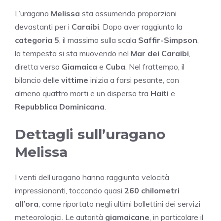
L’uragano
Melissa
sta assumendo proporzioni
devastanti per i
Caraibi
. Dopo aver raggiunto la
categoria 5
, il massimo sulla scala
Saffir-Simpson
,
la tempesta si sta muovendo nel
Mar dei Caraibi
,
diretta verso
Giamaica
e
Cuba
. Nel frattempo, il
bilancio delle
vittime
inizia a farsi pesante, con
almeno quattro morti e un disperso tra
Haiti
e
Repubblica Dominicana
.
Dettagli sull’uragano
Melissa
I venti dell’uragano hanno raggiunto velocità
impressionanti, toccando quasi
260 chilometri
all’ora
, come riportato negli ultimi bollettini dei servizi
meteorologici. Le autorità
giamaicane
, in particolare il