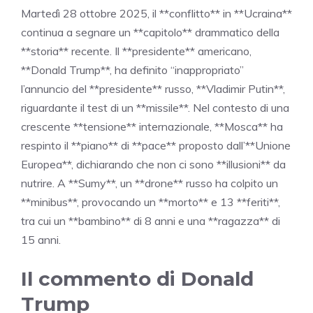
Martedì 28 ottobre 2025, il **conflitto** in **Ucraina**
continua a segnare un **capitolo** drammatico della
**storia** recente. Il **presidente** americano,
**Donald Trump**, ha definito “inappropriato”
l’annuncio del **presidente** russo, **Vladimir Putin**,
riguardante il test di un **missile**. Nel contesto di una
crescente **tensione** internazionale, **Mosca** ha
respinto il **piano** di **pace** proposto dall’**Unione
Europea**, dichiarando che non ci sono **illusioni** da
nutrire. A **Sumy**, un **drone** russo ha colpito un
**minibus**, provocando un **morto** e 13 **feriti**,
tra cui un **bambino** di 8 anni e una **ragazza** di
15 anni.
Il commento di Donald
Trump