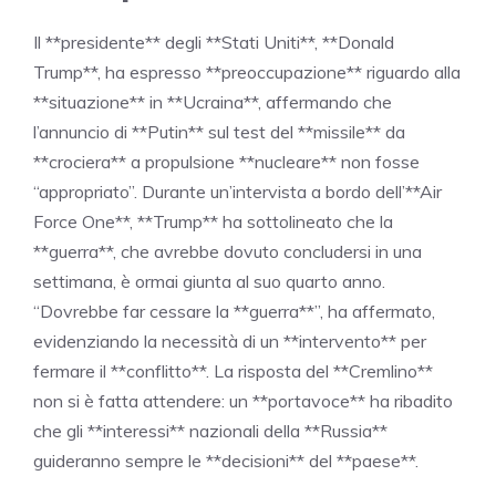
Il **presidente** degli **Stati Uniti**, **Donald
Trump**, ha espresso **preoccupazione** riguardo alla
**situazione** in **Ucraina**, affermando che
l’annuncio di **Putin** sul test del **missile** da
**crociera** a propulsione **nucleare** non fosse
“appropriato”. Durante un’intervista a bordo dell’**Air
Force One**, **Trump** ha sottolineato che la
**guerra**, che avrebbe dovuto concludersi in una
settimana, è ormai giunta al suo quarto anno.
“Dovrebbe far cessare la **guerra**”, ha affermato,
evidenziando la necessità di un **intervento** per
fermare il **conflitto**. La risposta del **Cremlino**
non si è fatta attendere: un **portavoce** ha ribadito
che gli **interessi** nazionali della **Russia**
guideranno sempre le **decisioni** del **paese**.