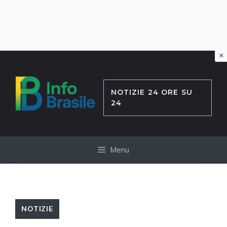
×
Vai
al
contenuto
NOTIZIE 24 ORE SU
24
Menu
NOTIZIE