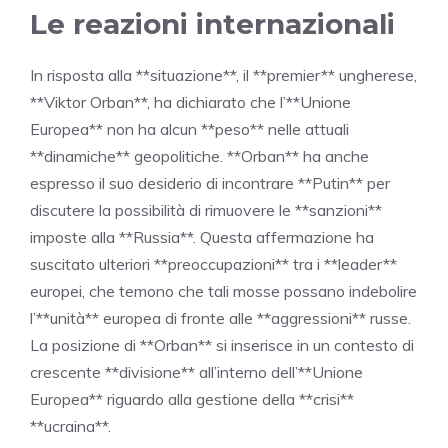
Le reazioni internazionali
In risposta alla **situazione**, il **premier** ungherese,
**Viktor Orban**, ha dichiarato che l’**Unione
Europea** non ha alcun **peso** nelle attuali
**dinamiche** geopolitiche. **Orban** ha anche
espresso il suo desiderio di incontrare **Putin** per
discutere la possibilità di rimuovere le **sanzioni**
imposte alla **Russia**. Questa affermazione ha
suscitato ulteriori **preoccupazioni** tra i **leader**
europei, che temono che tali mosse possano indebolire
l’**unità** europea di fronte alle **aggressioni** russe.
La posizione di **Orban** si inserisce in un contesto di
crescente **divisione** all’interno dell’**Unione
Europea** riguardo alla gestione della **crisi**
**ucraina**.