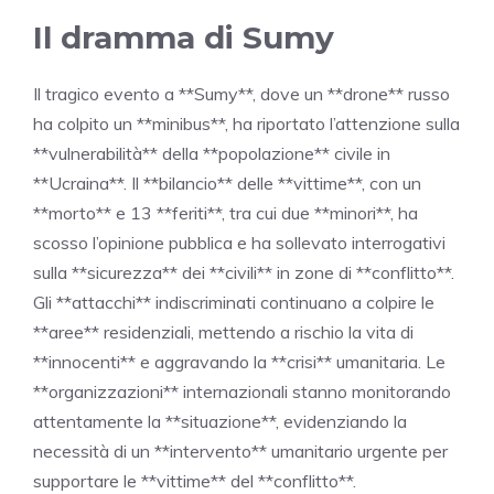
Il dramma di Sumy
Il tragico evento a **Sumy**, dove un **drone** russo
ha colpito un **minibus**, ha riportato l’attenzione sulla
**vulnerabilità** della **popolazione** civile in
**Ucraina**. Il **bilancio** delle **vittime**, con un
**morto** e 13 **feriti**, tra cui due **minori**, ha
scosso l’opinione pubblica e ha sollevato interrogativi
sulla **sicurezza** dei **civili** in zone di **conflitto**.
Gli **attacchi** indiscriminati continuano a colpire le
**aree** residenziali, mettendo a rischio la vita di
**innocenti** e aggravando la **crisi** umanitaria. Le
**organizzazioni** internazionali stanno monitorando
attentamente la **situazione**, evidenziando la
necessità di un **intervento** umanitario urgente per
supportare le **vittime** del **conflitto**.