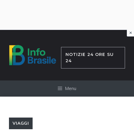
×
Vai
al
contenuto
NOTIZIE 24 ORE SU
24
Menu
VIAGGI