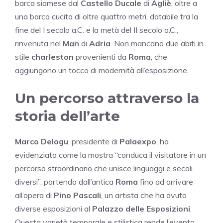
barca siamese dal
Castello Ducale
di
Agliè
, oltre a
una barca cucita di oltre quattro metri, databile tra la
fine del I secolo a.C. e la metà del II secolo a.C.,
rinvenuta nel
Man
di
Adria
. Non mancano due abiti in
stile
charleston
provenienti da
Roma
, che
aggiungono un tocco di modernità all’esposizione.
Un percorso attraverso la
storia dell’arte
Marco Delogu
, presidente di
Palaexpo
, ha
evidenziato come la mostra “conduca il visitatore in un
percorso straordinario che unisce linguaggi e secoli
diversi”, partendo dall’antica
Roma
fino ad arrivare
all’opera di
Pino Pascali
, un artista che ha avuto
diverse esposizioni al
Palazzo delle Esposizioni
.
Questa varietà temporale e stilistica rende l’evento