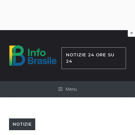
×
Vai
al
contenuto
NOTIZIE 24 ORE SU
24
Menu
NOTIZIE