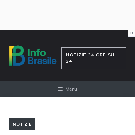
×
Vai
al
contenuto
NOTIZIE 24 ORE SU
24
Menu
NOTIZIE