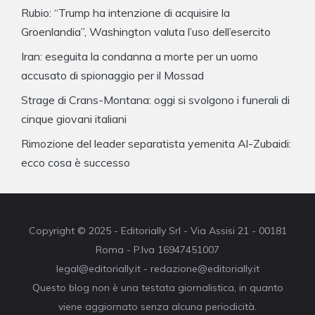
Rubio: “Trump ha intenzione di acquisire la
Groenlandia”, Washington valuta l’uso dell’esercito
Iran: eseguita la condanna a morte per un uomo
accusato di spionaggio per il Mossad
Strage di Crans-Montana: oggi si svolgono i funerali di
cinque giovani italiani
Rimozione del leader separatista yemenita Al-Zubaidi:
ecco cosa è successo
Copyright © 2025 - Editorially Srl - Via Assisi 21 - 00181
Roma - P.Iva 16947451007
legal@editorially.it - redazione@editorially.it
Questo blog non è una testata giornalistica, in quanto
viene aggiornato senza alcuna periodicità.