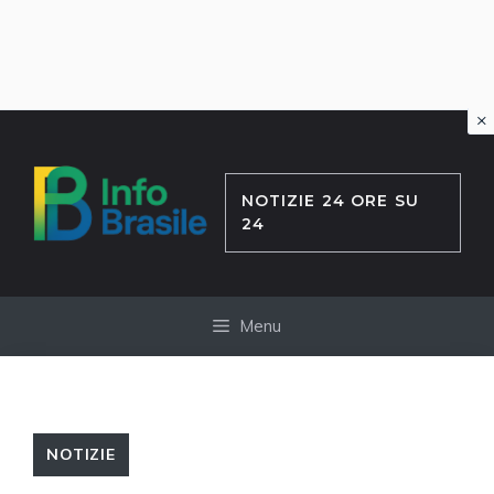
×
Vai
al
contenuto
NOTIZIE 24 ORE SU
24
Menu
NOTIZIE