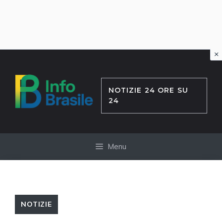
×
Vai
al
contenuto
NOTIZIE 24 ORE SU
24
Menu
NOTIZIE