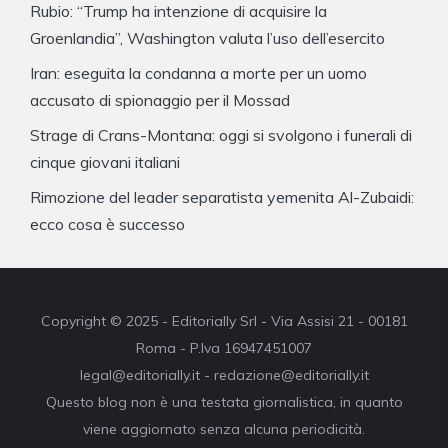
Rubio: “Trump ha intenzione di acquisire la
Groenlandia”, Washington valuta l’uso dell’esercito
Iran: eseguita la condanna a morte per un uomo
accusato di spionaggio per il Mossad
Strage di Crans-Montana: oggi si svolgono i funerali di
cinque giovani italiani
Rimozione del leader separatista yemenita Al-Zubaidi:
ecco cosa è successo
Copyright © 2025 - Editorially Srl - Via Assisi 21 - 00181
Roma - P.Iva 16947451007
legal@editorially.it - redazione@editorially.it
Questo blog non è una testata giornalistica, in quanto
viene aggiornato senza alcuna periodicità.