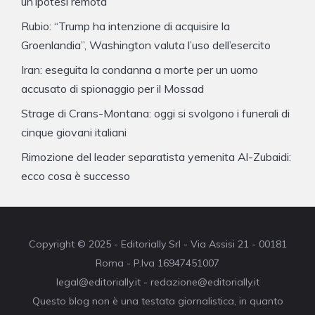
un’ipotesi remota
Rubio: “Trump ha intenzione di acquisire la
Groenlandia”, Washington valuta l’uso dell’esercito
Iran: eseguita la condanna a morte per un uomo
accusato di spionaggio per il Mossad
Strage di Crans-Montana: oggi si svolgono i funerali di
cinque giovani italiani
Rimozione del leader separatista yemenita Al-Zubaidi:
ecco cosa è successo
Copyright © 2025 - Editorially Srl - Via Assisi 21 - 00181
Roma - P.Iva 16947451007
legal@editorially.it - redazione@editorially.it
Questo blog non è una testata giornalistica, in quanto