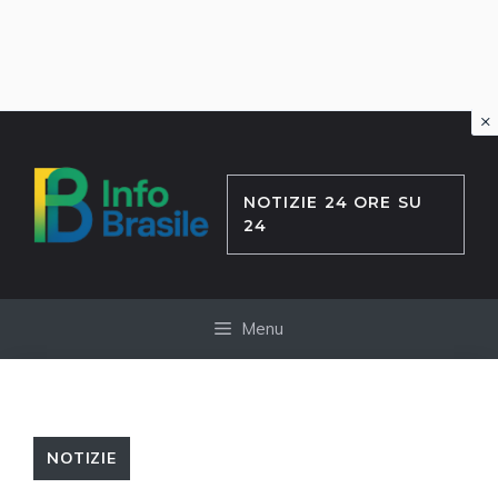
×
Vai
al
contenuto
NOTIZIE 24 ORE SU
24
Menu
NOTIZIE