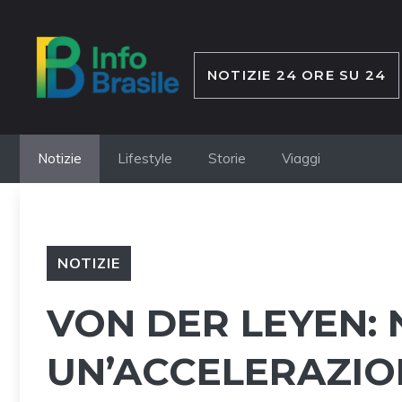
Vai
al
contenuto
NOTIZIE 24 ORE SU 24
Notizie
Lifestyle
Storie
Viaggi
NOTIZIE
VON DER LEYEN:
UN’ACCELERAZIO