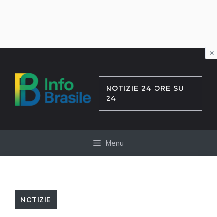
×
Vai
al
contenuto
NOTIZIE 24 ORE SU
24
Menu
NOTIZIE