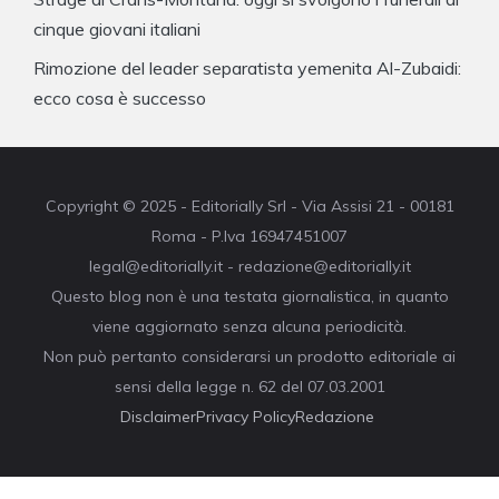
cinque giovani italiani
Rimozione del leader separatista yemenita Al-Zubaidi:
ecco cosa è successo
Copyright © 2025 - Editorially Srl - Via Assisi 21 - 00181
Roma - P.Iva 16947451007
legal@editorially.it - redazione@editorially.it
Questo blog non è una testata giornalistica, in quanto
viene aggiornato senza alcuna periodicità.
Non può pertanto considerarsi un prodotto editoriale ai
sensi della legge n. 62 del 07.03.2001
Disclaimer
Privacy Policy
Redazione