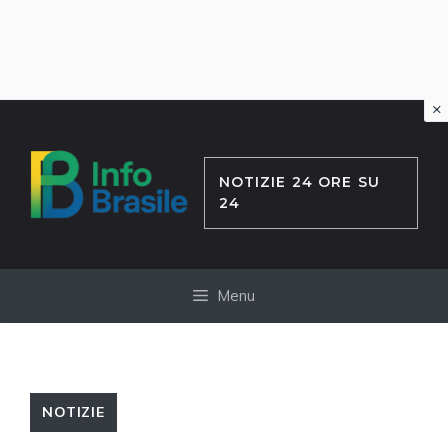
×
Vai
al
contenuto
NOTIZIE 24 ORE SU
24
Menu
NOTIZIE