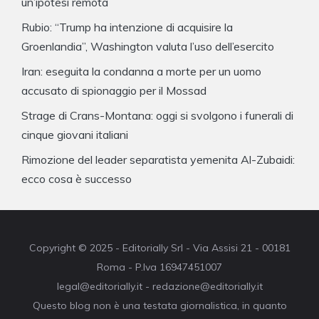
un’ipotesi remota
Rubio: “Trump ha intenzione di acquisire la
Groenlandia”, Washington valuta l’uso dell’esercito
Iran: eseguita la condanna a morte per un uomo
accusato di spionaggio per il Mossad
Strage di Crans-Montana: oggi si svolgono i funerali di
cinque giovani italiani
Rimozione del leader separatista yemenita Al-Zubaidi:
ecco cosa è successo
Copyright © 2025 - Editorially Srl - Via Assisi 21 - 00181
Roma - P.Iva 16947451007
legal@editorially.it - redazione@editorially.it
Questo blog non è una testata giornalistica, in quanto