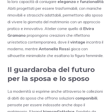
la loro capacità di coniugare
eleganza
e
funzionalità
.
Abiti progettati per essere trasformabili, con maniche
rimovibili e strascichi adattabili, permettono alla sposa
di vivere la giornata del matrimonio con un approccio
pratico e innovativo. Atelier come quello di
Elvira
Gramano
propongono creazioni che riflettono
un’estetica contemporanea, dove il
vintage
incontra il
moderno, mentre
Antonella Rossi
gioca con
silhouette minimaliste che esaltano la figura femminile.
Il guardaroba del futuro
per la sposa e lo sposo
La modernità si esprime anche attraverso le collezioni
di abiti da sposa che offrono soluzioni
componibili
,
pensate per essere indossate anche dopo il
matrimonio. Il brand
biancad’ottobre
, fondato da