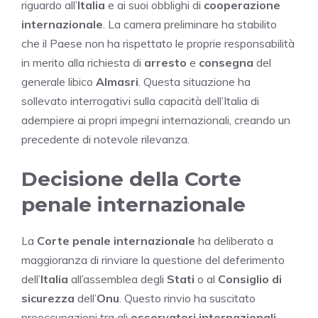
riguardo all’
Italia
e ai suoi obblighi di
cooperazione
internazionale
. La camera preliminare ha stabilito
che il Paese non ha rispettato le proprie responsabilità
in merito alla richiesta di
arresto
e
consegna
del
generale libico
Almasri
. Questa situazione ha
sollevato interrogativi sulla capacità dell’Italia di
adempiere ai propri impegni internazionali, creando un
precedente di notevole rilevanza.
Decisione della Corte
penale internazionale
La
Corte penale internazionale
ha deliberato a
maggioranza di rinviare la questione del deferimento
dell’
Italia
all’assemblea degli
Stati
o al
Consiglio di
sicurezza
dell’
Onu
. Questo rinvio ha suscitato
preoccupazioni tra gli
osservatori internazionali
,