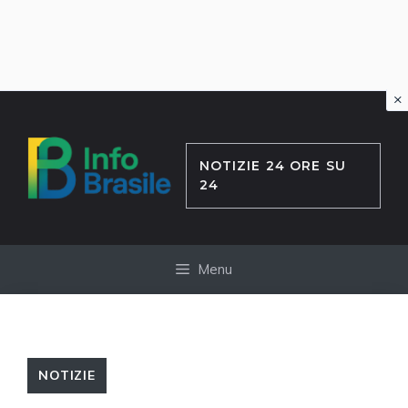
×
Vai
al
contenuto
NOTIZIE 24 ORE SU
24
Menu
NOTIZIE