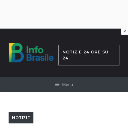
×
Vai
al
contenuto
NOTIZIE 24 ORE SU
24
Menu
NOTIZIE