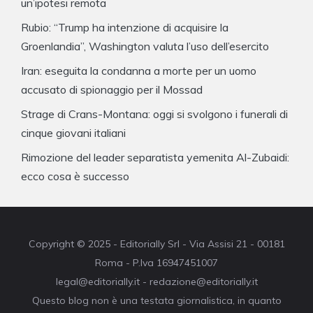
un’ipotesi remota
Rubio: “Trump ha intenzione di acquisire la
Groenlandia”, Washington valuta l’uso dell’esercito
Iran: eseguita la condanna a morte per un uomo
accusato di spionaggio per il Mossad
Strage di Crans-Montana: oggi si svolgono i funerali di
cinque giovani italiani
Rimozione del leader separatista yemenita Al-Zubaidi:
ecco cosa è successo
Copyright © 2025 - Editorially Srl - Via Assisi 21 - 00181
Roma - P.Iva 16947451007
legal@editorially.it - redazione@editorially.it
Questo blog non è una testata giornalistica, in quanto