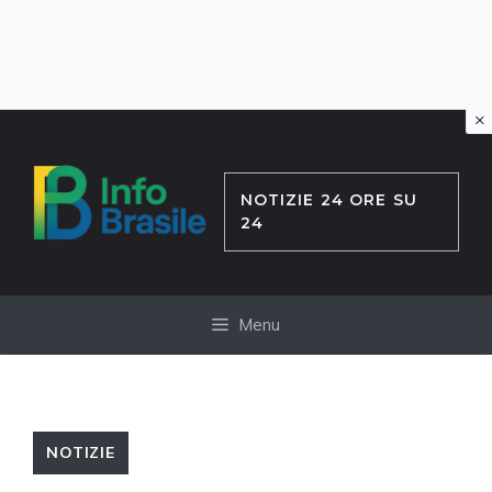
×
Vai
al
contenuto
NOTIZIE 24 ORE SU
24
Menu
NOTIZIE