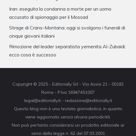
Iran: eseguita la condanna a morte per un uomo
accusato di spionaggio per il Mossad
Strage di Crans-Montana: oggi si svolgono i funerali di
cinque giovani italiani
Rimozione del leader separatista yemenita Al-Zubaidi:
ecco cosa è successo
Copyright © 2025 - Editorially Srl - Via Assisi 21 - 00181
Roma - P.Iva 16947451007
legal@editorially.it - redazione@editorially.it
Questo blog non è una testata giornalistica, in quanto
viene aggiornato senza alcuna periodicità.
Non può pertanto considerarsi un prodotto editoriale ai
sensi della legge n. 62 del 07.03.2001