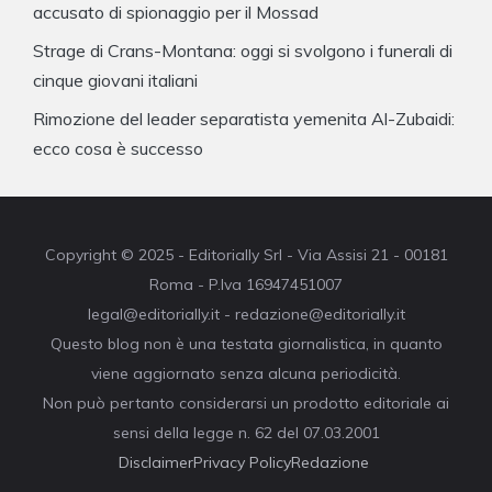
accusato di spionaggio per il Mossad
Strage di Crans-Montana: oggi si svolgono i funerali di
cinque giovani italiani
Rimozione del leader separatista yemenita Al-Zubaidi:
ecco cosa è successo
Copyright © 2025 - Editorially Srl - Via Assisi 21 - 00181
Roma - P.Iva 16947451007
legal@editorially.it - redazione@editorially.it
Questo blog non è una testata giornalistica, in quanto
viene aggiornato senza alcuna periodicità.
Non può pertanto considerarsi un prodotto editoriale ai
sensi della legge n. 62 del 07.03.2001
Disclaimer
Privacy Policy
Redazione