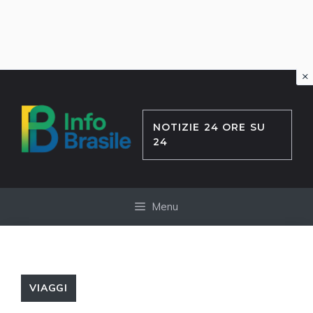
×
Vai
al
contenuto
NOTIZIE 24 ORE SU
24
Menu
VIAGGI