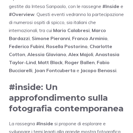
gestite da Intesa Sanpaolo, con le rassegne
#Inside
e
#Overview
. Questi eventi vedranno la partecipazione
di numerosi ospiti di spicco, sia italiani che
internazionali, tra cui
Mario Calabresi
,
Marco
Bardazzi
,
Simone Pieranni
,
Franco Arminio
,
Federico Fubini
,
Rosella Postorino
,
Charlotte
Cotton
,
Alessia Glaviano
,
Alex Majoli
,
Anastasia
Taylor-Lind
,
Matt Black
,
Roger Ballen
,
Fabio
Bucciarelli
,
Joan Fontcuberta
e
Jacopo Benassi
.
#inside: Un
approfondimento sulla
fotografia contemporanea
La rassegna
#Inside
si propone di esplorare e
sviluppare i temi legati alla grande mostra fotografica