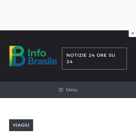
×
Vai
al
contenuto
NOTIZIE 24 ORE SU
24
Menu
VIAGGI