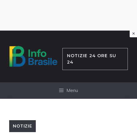
×
Vai
al
contenuto
NOTIZIE 24 ORE SU
24
Menu
NOTIZIE