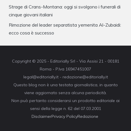
Strage di Crans-Montana: oggi si svolgono i funerali di
cinque giovani italiani
Rimozione del leader separatista yemenita Al-Zubaidi:
ecco cosa è successo
Copyright © 2025 - Editorially Srl - Via Assisi 21 - 00181
Roma - P.Iva 16947451007
legal@editorially.it - redazione@editorially.it
Questo blog non è una testata giornalistica, in quanto
viene aggiornato senza alcuna periodicità.
Non può pertanto considerarsi un prodotto editoriale ai
sensi della legge n. 62 del 07.03.2001
Disclaimer
Privacy Policy
Redazione