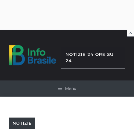
×
Vai
al
contenuto
NOTIZIE 24 ORE SU
24
Menu
NOTIZIE