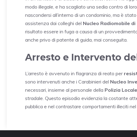
modo illegale, e ha scagliato una sedia contro di lor
nascondersi all’interno di un condominio, ma è stato 
assistenza dai colleghi del
Nucleo Radiomobile d
risultato essere in fuga a causa di un provvediment
anche privo di patente di guida, mai conseguita.
Arresto e Intervento de
L’arresto è avvenuto in flagranza di reato per
resis
sono intervenuti anche i Carabinieri del
Nucleo Inv
necessari, insieme al personale della
Polizia Local
stradale. Questo episodio evidenzia la costante atte
pubblica e nel contrastare comportamenti illeciti nel 