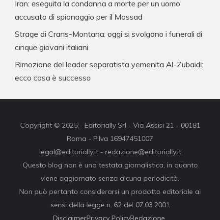
Iran: eseguita la condanna a morte per un uomo
accusato di spionaggio per il Mossad
Strage di Crans-Montana: oggi si svolgono i funerali di
cinque giovani italiani
Rimozione del leader separatista yemenita Al-Zubaidi:
ecco cosa è successo
Copyright © 2025 - Editorially Srl - Via Assisi 21 - 00181
Roma - P.Iva 16947451007
legal@editorially.it - redazione@editorially.it
Questo blog non è una testata giornalistica, in quanto
viene aggiornato senza alcuna periodicità.
Non può pertanto considerarsi un prodotto editoriale ai
sensi della legge n. 62 del 07.03.2001
Disclaimer
Privacy Policy
Redazione