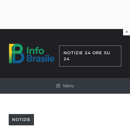
×
Vai
al
contenuto
NOTIZIE 24 ORE SU
24
Menu
NOTIZIE