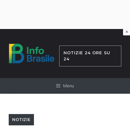
×
Vai
al
contenuto
NOTIZIE 24 ORE SU
24
Menu
NOTIZIE