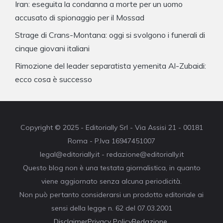
Iran: eseguita la condanna a morte per un uomo
accusato di spionaggio per il Mossad
Strage di Crans-Montana: oggi si svolgono i funerali di
cinque giovani italiani
Rimozione del leader separatista yemenita Al-Zubaidi:
ecco cosa è successo
Copyright © 2025 - Editorially Srl - Via Assisi 21 - 00181
Roma - P.Iva 16947451007
legal@editorially.it - redazione@editorially.it
Questo blog non è una testata giornalistica, in quanto
viene aggiornato senza alcuna periodicità.
Non può pertanto considerarsi un prodotto editoriale ai
sensi della legge n. 62 del 07.03.2001
Disclaimer
Privacy Policy
Redazione