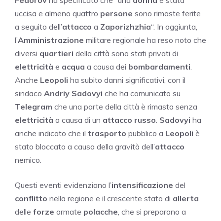
Fedorov
ha specificato che “una
donna
è stata
uccisa e almeno quattro
persone
sono rimaste ferite
a seguito dell’
attacco
a
Zaporizhzhia
“. In aggiunta,
l’
Amministrazione
militare regionale ha reso noto che
diversi
quartieri
della città sono stati privati di
elettricità
e
acqua
a causa dei
bombardamenti
.
Anche
Leopoli
ha subito danni significativi, con il
sindaco
Andriy
Sadovyi
che ha comunicato su
Telegram
che una parte della città è rimasta senza
elettricità
a causa di un
attacco
russo
.
Sadovyi
ha
anche indicato che il
trasporto
pubblico a
Leopoli
è
stato bloccato a causa della gravità dell’
attacco
nemico.
Questi eventi evidenziano l’
intensificazione
del
conflitto
nella regione e il crescente stato di
allerta
delle
forze
armate
polacche
, che si preparano a