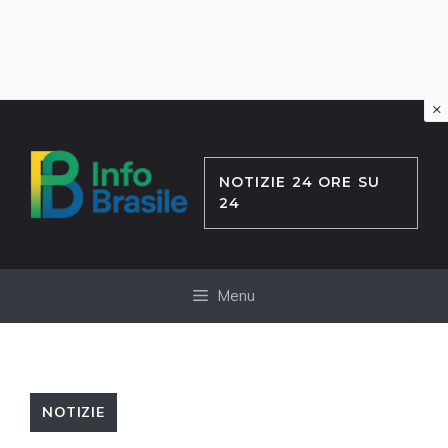
×
Vai
al
contenuto
NOTIZIE 24 ORE SU
24
Menu
NOTIZIE