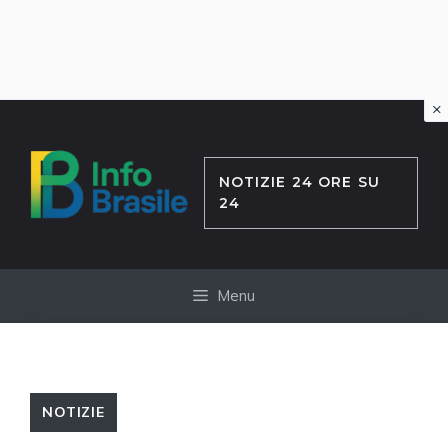
×
Vai
al
contenuto
NOTIZIE 24 ORE SU
24
Menu
NOTIZIE