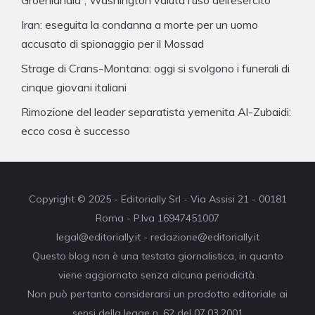
Groenlandia”, Washington valuta l’uso dell’esercito
Iran: eseguita la condanna a morte per un uomo
accusato di spionaggio per il Mossad
Strage di Crans-Montana: oggi si svolgono i funerali di
cinque giovani italiani
Rimozione del leader separatista yemenita Al-Zubaidi:
ecco cosa è successo
Copyright © 2025 - Editorially Srl - Via Assisi 21 - 00181
Roma - P.Iva 16947451007
legal@editorially.it - redazione@editorially.it
Questo blog non è una testata giornalistica, in quanto
viene aggiornato senza alcuna periodicità.
Non può pertanto considerarsi un prodotto editoriale ai
sensi della legge n. 62 del 07.03.2001