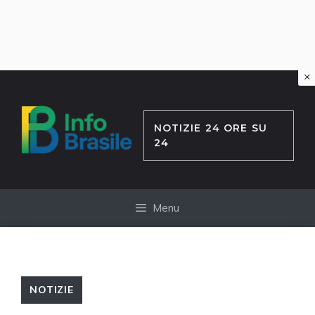
×
Vai
al
contenuto
NOTIZIE 24 ORE SU
24
Menu
NOTIZIE