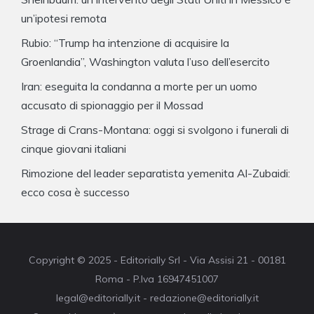
un’ipotesi remota
Rubio: “Trump ha intenzione di acquisire la
Groenlandia”, Washington valuta l’uso dell’esercito
Iran: eseguita la condanna a morte per un uomo
accusato di spionaggio per il Mossad
Strage di Crans-Montana: oggi si svolgono i funerali di
cinque giovani italiani
Rimozione del leader separatista yemenita Al-Zubaidi:
ecco cosa è successo
Copyright © 2025 - Editorially Srl - Via Assisi 21 - 00181
Roma - P.Iva 16947451007
legal@editorially.it - redazione@editorially.it