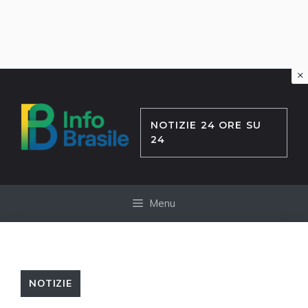
×
Vai
al
contenuto
NOTIZIE 24 ORE SU
24
Menu
NOTIZIE