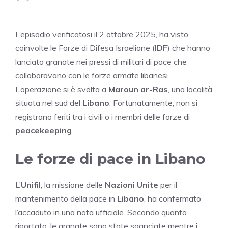
L’episodio verificatosi il 2 ottobre 2025, ha visto
coinvolte le Forze di Difesa Israeliane (
IDF
) che hanno
lanciato granate nei pressi di militari di pace che
collaboravano con le forze armate libanesi.
L’operazione si è svolta a
Maroun ar-Ras
, una località
situata nel sud del
Libano
. Fortunatamente, non si
registrano feriti tra i civili o i membri delle forze di
peacekeeping
.
Le forze di pace in Libano
L’
Unifil
, la missione delle
Nazioni Unite
per il
mantenimento della pace in
Libano
, ha confermato
l’accaduto in una nota ufficiale. Secondo quanto
riportato, le granate sono state sganciate mentre i