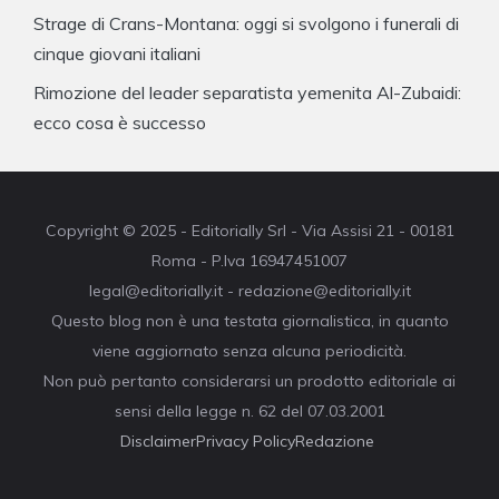
Strage di Crans-Montana: oggi si svolgono i funerali di
cinque giovani italiani
Rimozione del leader separatista yemenita Al-Zubaidi:
ecco cosa è successo
Copyright © 2025 - Editorially Srl - Via Assisi 21 - 00181
Roma - P.Iva 16947451007
legal@editorially.it - redazione@editorially.it
Questo blog non è una testata giornalistica, in quanto
viene aggiornato senza alcuna periodicità.
Non può pertanto considerarsi un prodotto editoriale ai
sensi della legge n. 62 del 07.03.2001
Disclaimer
Privacy Policy
Redazione