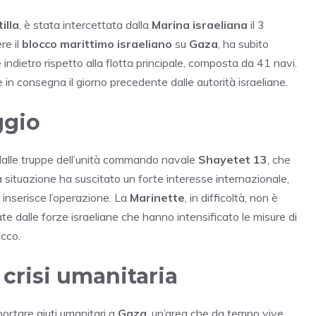
illa
, è stata intercettata dalla
Marina israeliana
il 3
re il
blocco marittimo israeliano
su
Gaza
, ha subito
ndietro rispetto alla flotta principale, composta da 41 navi.
 in consegna il giorno precedente dalle autorità israeliane.
ggio
dalle truppe dell’unità commando navale
Shayetet 13
, che
situazione ha suscitato un forte interesse internazionale,
i inserisce l’operazione. La
Marinette
, in difficoltà, non è
rmate dalle forze israeliane che hanno intensificato le misure di
occo.
 crisi umanitaria
ortare aiuti umanitari a
Gaza
, un’area che da tempo vive