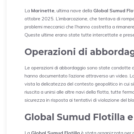
La
Marinette
, ultima nave della
Global Sumud Flot
ottobre 2025. L’imbarcazione, che tentava di rompe
problemi meccanici che l’hanno costretta a rimanere i
Queste ultime erano state tutte intercettate e prese
Operazioni di abborda
Le operazioni di abbordaggio sono state condotte 
hanno documentato l’azione attraverso un video. La 
vista la delicatezza del contesto geopolitico in cui s
riuscita a unirsi alle altre navi della flotta, tutte fe
sicurezza in risposta ai tentativi di violazione del bl
Global Sumud Flotilla e
La
Global Sumud Flotilla
è stata organizzata per p