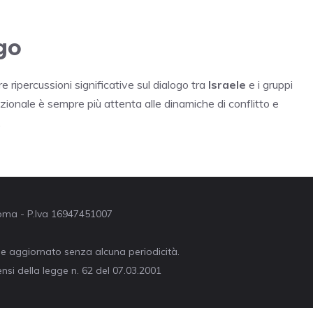
go
ripercussioni significative sul dialogo tra
Israele
e i gruppi
zionale è sempre più attenta alle dinamiche di conflitto e
.
 Roma - P.Iva 16947451007
ne aggiornato senza alcuna periodicità.
nsi della legge n. 62 del 07.03.2001