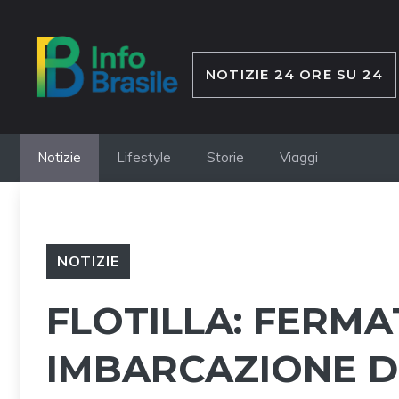
Vai
al
contenuto
NOTIZIE 24 ORE SU 24
Notizie
Lifestyle
Storie
Viaggi
NOTIZIE
FLOTILLA: FERMA
IMBARCAZIONE D