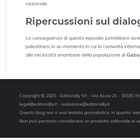
nazionale.
Ripercussioni sul dialo
Le conseguenze di questo episodio potrebbero avere 
palestinesi, in un momento in cui la comunità interna
alle necessità umanitarie della popolazione di
Gaza
Copyright © 2025 - Editorially Srl - Via Assisi 21 - 00181
legal@editorially.it - redazione@editorially.it
Questo blog non è una testata giornalistica, in quanto vie
Non può pertanto considerarsi un prodotto editoriale ai se