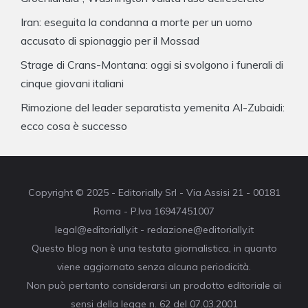
Iran: eseguita la condanna a morte per un uomo
accusato di spionaggio per il Mossad
Strage di Crans-Montana: oggi si svolgono i funerali di
cinque giovani italiani
Rimozione del leader separatista yemenita Al-Zubaidi:
ecco cosa è successo
Copyright © 2025 - Editorially Srl - Via Assisi 21 - 00181
Roma - P.Iva 16947451007
legal@editorially.it - redazione@editorially.it
Questo blog non è una testata giornalistica, in quanto
viene aggiornato senza alcuna periodicità.
Non può pertanto considerarsi un prodotto editoriale ai
sensi della legge n. 62 del 07.03.2001