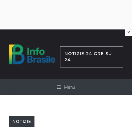
×
Vai
al
contenuto
NOTIZIE 24 ORE SU
24
Menu
NOTIZIE