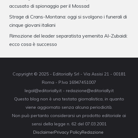
accusato di spionaggio per il Mossad
Strage di Crans-Montana: oggi si svolgono i funerali di
cinque giovani italiani
Rimozione del leader separatista yemenita Al-Zubaidi:
ecco cosa è successo
Copyright © 2025 - Editorially Srl - Via Assisi 21 - 00181
Roma - P.Iva 16947451007
legal@editorially.it - redazione@editorially.it
Questo blog non è una testata giornalistica, in quanto
viene aggiornato senza alcuna periodicità.
Non può pertanto considerarsi un prodotto editoriale ai
sensi della legge n. 62 del 07.03.2001
Disclaimer
Privacy Policy
Redazione