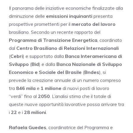
Il panorama delle iniziative economiche finalizzate alla
diminuzione delle
emissioni inquinanti
presenta
prospettive promettenti per il
mercato del lavoro
brasiliano. Secondo un recente rapporto del
Programma di Transizione Energetica
, coordinato
dal
Centro Brasiliano di Relazioni Internazionali
(
Cebri
) e supportato dalla
Banca Interamericana di
Sviluppo
(
Bid
) e dalla
Banca Nazionale di Sviluppo
Economico e Sociale del Brasile
(
Bndes
), si
prevede la creazione annuale di un numero compreso
tra
846 mila
e
1 milione
di nuovi posti di lavoro
“verdi” fino al
2050
. L’analisi stima che il totale di
queste nuove opportunità lavorative possa arrivare tra
i
22
e i
28 milioni
.
Rafaela Guedes
, coordinatrice del Programma e