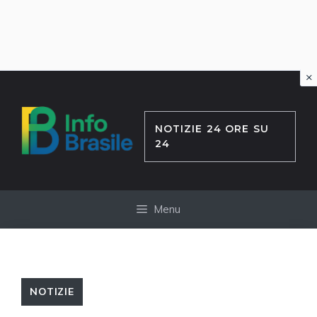
×
Vai
al
contenuto
NOTIZIE 24 ORE SU
24
Menu
NOTIZIE