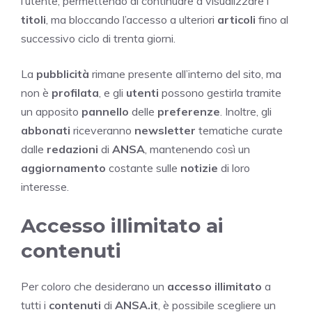
l’utente, permettendo di continuare a visualizzare i
titoli
, ma bloccando l’accesso a ulteriori
articoli
fino al
successivo ciclo di trenta giorni.
La
pubblicità
rimane presente all’interno del sito, ma
non è
profilata
, e gli
utenti
possono gestirla tramite
un apposito
pannello
delle
preferenze
. Inoltre, gli
abbonati
riceveranno
newsletter
tematiche curate
dalle
redazioni
di
ANSA
, mantenendo così un
aggiornamento
costante sulle
notizie
di loro
interesse.
Accesso illimitato ai
contenuti
Per coloro che desiderano un
accesso illimitato
a
tutti i
contenuti
di
ANSA.it
, è possibile scegliere un