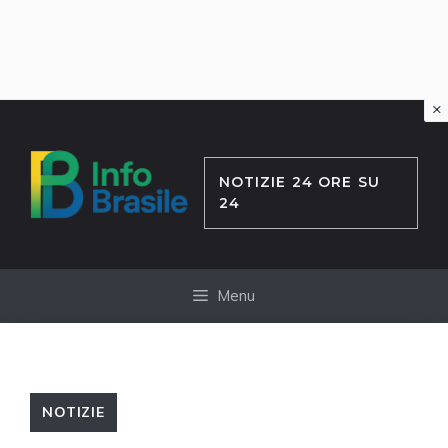
×
Vai
al
contenuto
NOTIZIE 24 ORE SU
24
Menu
NOTIZIE