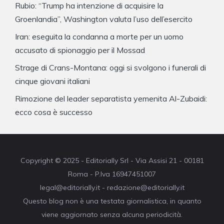
Rubio: “Trump ha intenzione di acquisire la
Groenlandia”, Washington valuta l’uso dell’esercito
Iran: eseguita la condanna a morte per un uomo
accusato di spionaggio per il Mossad
Strage di Crans-Montana: oggi si svolgono i funerali di
cinque giovani italiani
Rimozione del leader separatista yemenita Al-Zubaidi:
ecco cosa è successo
Copyright © 2025 - Editorially Srl - Via Assisi 21 - 00181
Roma - P.Iva 16947451007
legal@editorially.it - redazione@editorially.it
Questo blog non è una testata giornalistica, in quanto
viene aggiornato senza alcuna periodicità.