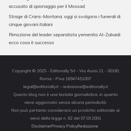
accusato di spionaggio per il Mossad
Strage di Crans-Montana: oggi si svolgono i funerali di
cinque giovani italiani
Rimozione del leader separatista yemenita Al-Zubaidi:
ecco cosa è successo
Copyright © 2025 - Editorially Srl - Via Assisi 21 - 00181
Roma - P.Iva 16947451007
legal@editorially.it - redazione@editorially.it
Questo blog non è una testata giornalistica, in quanto
viene aggiornato senza alcuna periodicità.
Non può pertanto considerarsi un prodotto editoriale ai
sensi della legge n. 62 del 07.03.2001
Disclaimer
Privacy Policy
Redazione