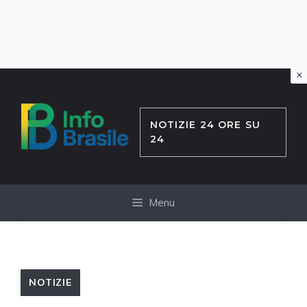
×
Vai
al
contenuto
NOTIZIE 24 ORE SU
24
Menu
NOTIZIE