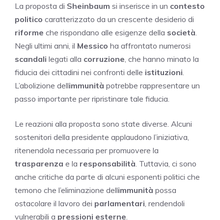
La proposta di
Sheinbaum
si inserisce in un
contesto
politico
caratterizzato da un crescente desiderio di
riforme
che rispondano alle esigenze della
società
.
Negli ultimi anni, il
Messico
ha affrontato numerosi
scandali
legati alla
corruzione
, che hanno minato la
fiducia dei cittadini nei confronti delle
istituzioni
.
L’abolizione dell
immunità
potrebbe rappresentare un
passo importante per ripristinare tale fiducia.
Le reazioni alla proposta sono state diverse. Alcuni
sostenitori della presidente applaudono l’iniziativa,
ritenendola necessaria per promuovere la
trasparenza
e la
responsabilità
. Tuttavia, ci sono
anche critiche da parte di alcuni esponenti politici che
temono che l’eliminazione dell
immunità
possa
ostacolare il lavoro dei
parlamentari
, rendendoli
vulnerabili a
pressioni esterne
.