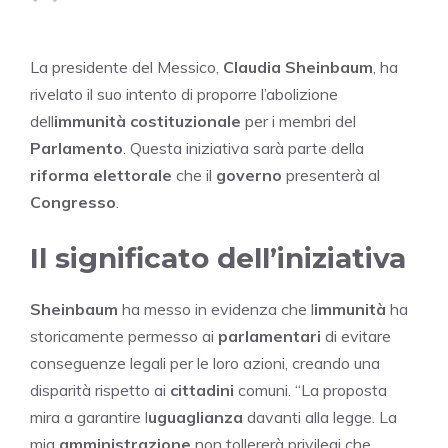
La presidente del Messico,
Claudia Sheinbaum
, ha
rivelato il suo intento di proporre l’abolizione
dell
immunità costituzionale
per i membri del
Parlamento
. Questa iniziativa sarà parte della
riforma elettorale
che il
governo
presenterà al
Congresso
.
Il significato dell’iniziativa
Sheinbaum
ha messo in evidenza che l
immunità
ha
storicamente permesso ai
parlamentari
di evitare
conseguenze legali per le loro azioni, creando una
disparità rispetto ai
cittadini
comuni. “La proposta
mira a garantire l
uguaglianza
davanti alla legge. La
mia
amministrazione
non tollererà privilegi che