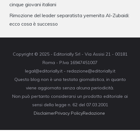
cinque giovani italiani
Rimozione del leader separatista yemenita Al-Zubaidi:
ecco cosa è successo
Copyright © 2025 - Editorially Srl - Via Assisi 21 - 00181
Roma - P.Iva 16947451007
legal@editorially.it - redazione@editorially.it
Questo blog non è una testata giornalistica, in quanto
viene aggiornato senza alcuna periodicità.
Non può pertanto considerarsi un prodotto editoriale ai
sensi della legge n. 62 del 07.03.2001
Disclaimer
Privacy Policy
Redazione