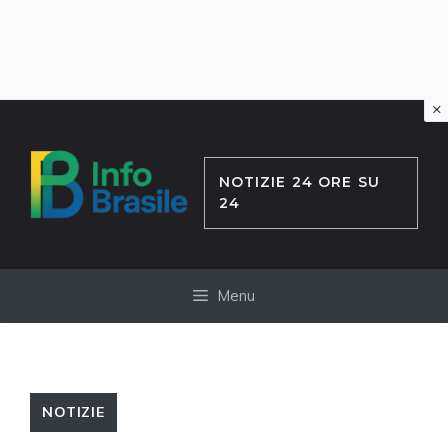
×
Vai
al
contenuto
NOTIZIE 24 ORE SU
24
Menu
NOTIZIE