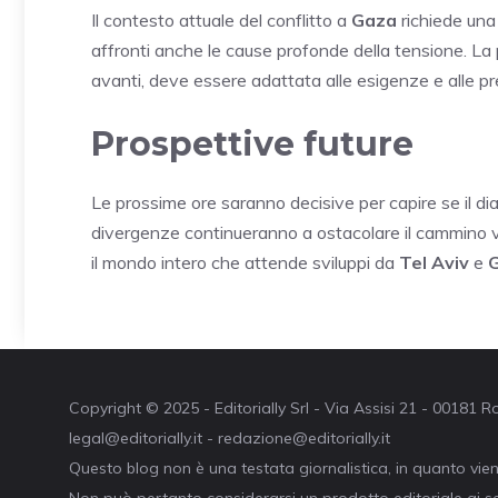
Il contesto attuale del conflitto a
Gaza
richiede una 
affronti anche le cause profonde della tensione. 
avanti, deve essere adattata alle esigenze e alle p
Prospettive future
Le prossime ore saranno decisive per capire se il dial
divergenze continueranno a ostacolare il cammino ve
il mondo intero che attende sviluppi da
Tel Aviv
e
Copyright © 2025 - Editorially Srl - Via Assisi 21 - 00181
legal@editorially.it - redazione@editorially.it
Questo blog non è una testata giornalistica, in quanto vie
Non può pertanto considerarsi un prodotto editoriale ai se