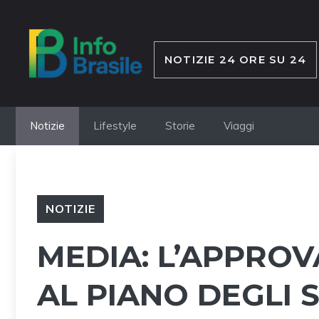
Vai
al
contenuto
NOTIZIE 24 ORE SU 24
Notizie
Lifestyle
Storie
Viaggi
NOTIZIE
MEDIA: L’APPRO
AL PIANO DEGLI S