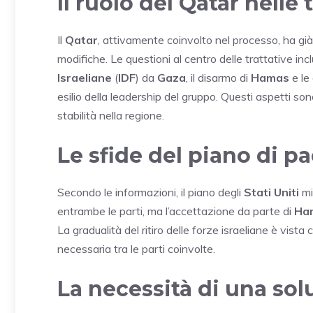
Il ruolo del Qatar nelle 
Il
Qatar
, attivamente coinvolto nel processo, ha gi
modifiche. Le questioni al centro delle trattative inc
Israeliane
(
IDF
) da
Gaza
, il disarmo di
Hamas
e le
esilio della leadership del gruppo. Questi aspetti son
stabilità nella regione.
Le sfide del piano di p
Secondo le informazioni, il piano degli
Stati Uniti
mi
entrambe le parti, ma l’accettazione da parte di
Ha
La gradualità del ritiro delle forze israeliane è vis
necessaria tra le parti coinvolte.
La necessità di una sol