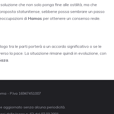
soluzione che non solo ponga fine alle ostilità, ma che
La proposta statunitense, sebbene possa sembrare un passo
reoccupazioni di
Hamas
per ottenere un consenso reale.
ogo tra le parti porterà a un accordo significativo o se le
rso la pace. La situazione rimane quindi in evoluzione, con
Gaza
.
 Roma - P.Iva 16947451007
ne aggiornato senza alcuna periodicità.
nsi della legge n. 62 del 07.03.2001