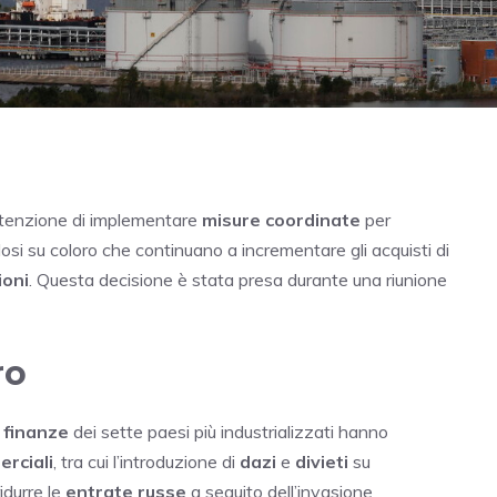
intenzione di implementare
misure coordinate
per
dosi su coloro che continuano a incrementare gli acquisti di
ioni
. Questa decisione è stata presa durante una riunione
ro
e
finanze
dei sette paesi più industrializzati hanno
rciali
, tra cui l’introduzione di
dazi
e
divieti
su
idurre le
entrate russe
a seguito dell’invasione