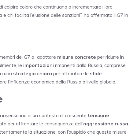
è di colpire coloro che continuano a incrementare i loro
 e chi facilita l’elusione delle sanzioni”, ha affermato il G7 in
 membri del G7 a “adottare
misure concrete
per ridurre in
ualmente, le
importazioni
rimanenti dalla Russia, comprese
ta una
strategia chiara
per affrontare le
sfide
tare l’influenza economica della Russia a livello globale.
e
si inseriscono in un contesto di crescente
tensione
ata per affrontare le conseguenze dell’
aggressione russa
.
tentamente la situazione, con l’auspicio che queste misure