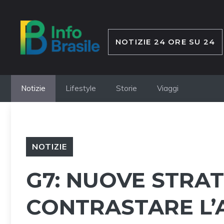
Vai
al
contenuto
NOTIZIE 24 ORE SU 24
Notizie
Lifestyle
Storie
Viaggi
NOTIZIE
G7: NUOVE STRAT
CONTRASTARE L’