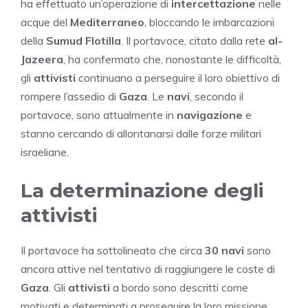
ha effettuato un’operazione di
intercettazione
nelle
acque del
Mediterraneo
, bloccando le imbarcazioni
della
Sumud Flotilla
. Il portavoce, citato dalla rete
al-
Jazeera
, ha confermato che, nonostante le difficoltà,
gli
attivisti
continuano a perseguire il loro obiettivo di
rompere l’assedio di
Gaza
. Le
navi
, secondo il
portavoce, sono attualmente in
navigazione
e
stanno cercando di allontanarsi dalle forze militari
israeliane.
La determinazione degli
attivisti
Il portavoce ha sottolineato che circa
30 navi
sono
ancora attive nel tentativo di raggiungere le coste di
Gaza
. Gli
attivisti
a bordo sono descritti come
motivati e determinati a proseguire la loro missione,