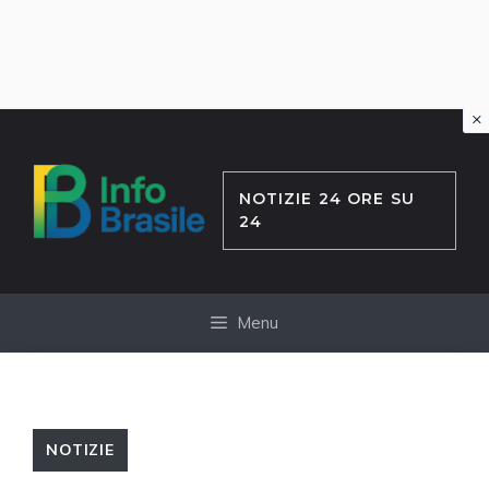
×
Vai
al
contenuto
NOTIZIE 24 ORE SU
24
Menu
NOTIZIE