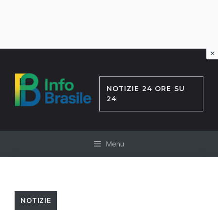
×
Vai
al
contenuto
NOTIZIE 24 ORE SU
24
Menu
NOTIZIE