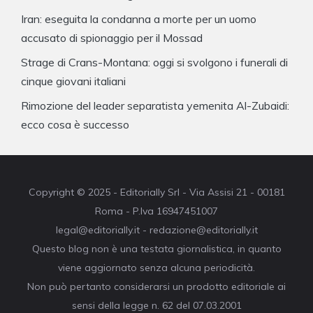
Iran: eseguita la condanna a morte per un uomo
accusato di spionaggio per il Mossad
Strage di Crans-Montana: oggi si svolgono i funerali di
cinque giovani italiani
Rimozione del leader separatista yemenita Al-Zubaidi:
ecco cosa è successo
Copyright © 2025 - Editorially Srl - Via Assisi 21 - 00181
Roma - P.Iva 16947451007
legal@editorially.it - redazione@editorially.it
Questo blog non è una testata giornalistica, in quanto
viene aggiornato senza alcuna periodicità.
Non può pertanto considerarsi un prodotto editoriale ai
sensi della legge n. 62 del 07.03.2001