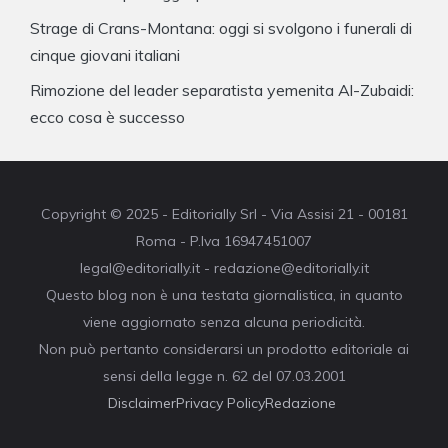
Strage di Crans-Montana: oggi si svolgono i funerali di
cinque giovani italiani
Rimozione del leader separatista yemenita Al-Zubaidi:
ecco cosa è successo
Copyright © 2025 - Editorially Srl - Via Assisi 21 - 00181
Roma - P.Iva 16947451007
legal@editorially.it - redazione@editorially.it
Questo blog non è una testata giornalistica, in quanto
viene aggiornato senza alcuna periodicità.
Non può pertanto considerarsi un prodotto editoriale ai
sensi della legge n. 62 del 07.03.2001
Disclaimer
Privacy Policy
Redazione