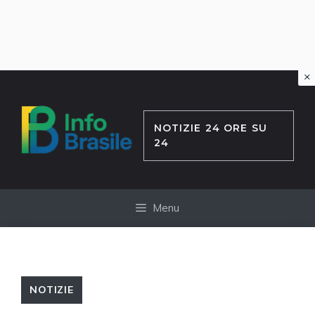
×
Vai
al
contenuto
NOTIZIE 24 ORE SU
24
Menu
NOTIZIE