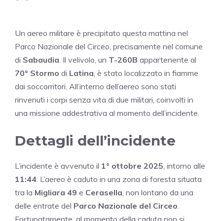
Un aereo militare è precipitato questa mattina nel
Parco Nazionale del Circeo, precisamente nel comune
di
Sabaudia
. Il velivolo, un
T-260B
appartenente al
70° Stormo
di
Latina
, è stato localizzato in fiamme
dai soccorritori. All’interno dell’aereo sono stati
rinvenuti i corpi senza vita di due militari, coinvolti in
una missione addestrativa al momento dell’incidente.
Dettagli dell’incidente
L’incidente è avvenuto il
1° ottobre 2025
, intorno alle
11:44
. L’aereo è caduto in una zona di foresta situata
tra la
Migliara 49
e
Cerasella
, non lontano da una
delle entrate del
Parco Nazionale del Circeo
.
Fortunatamente, al momento della caduta non si